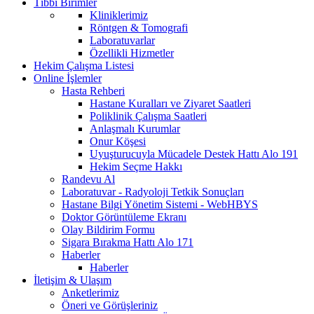
Tıbbi Birimler
Kliniklerimiz
Röntgen & Tomografi
Laboratuvarlar
Özellikli Hizmetler
Hekim Çalışma Listesi
Online İşlemler
Hasta Rehberi
Hastane Kuralları ve Ziyaret Saatleri
Poliklinik Çalışma Saatleri
Anlaşmalı Kurumlar
Onur Köşesi
Uyuşturucuyla Mücadele Destek Hattı Alo 191
Hekim Seçme Hakkı
Randevu Al
Laboratuvar - Radyoloji Tetkik Sonuçları
Hastane Bilgi Yönetim Sistemi - WebHBYS
Doktor Görüntüleme Ekranı
Olay Bildirim Formu
Sigara Bırakma Hattı Alo 171
Haberler
Haberler
İletişim & Ulaşım
Anketlerimiz
Öneri ve Görüşleriniz