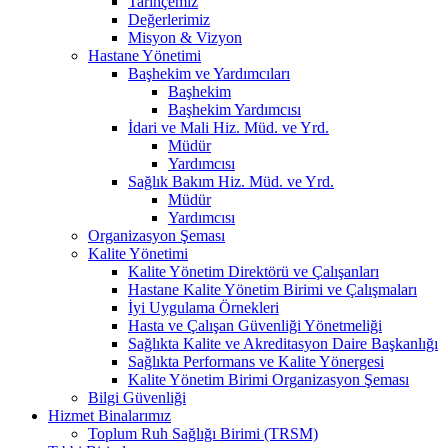
Tarihçemiz
Değerlerimiz
Misyon & Vizyon
Hastane Yönetimi
Başhekim ve Yardımcıları
Başhekim
Başhekim Yardımcısı
İdari ve Mali Hiz. Müd. ve Yrd.
Müdür
Yardımcısı
Sağlık Bakım Hiz. Müd. ve Yrd.
Müdür
Yardımcısı
Organizasyon Şeması
Kalite Yönetimi
Kalite Yönetim Direktörü ve Çalışanları
Hastane Kalite Yönetim Birimi ve Çalışmaları
İyi Uygulama Örnekleri
Hasta ve Çalışan Güvenliği Yönetmeliği
Sağlıkta Kalite ve Akreditasyon Daire Başkanlığı
Sağlıkta Performans ve Kalite Yönergesi
Kalite Yönetim Birimi Organizasyon Şeması
Bilgi Güvenliği
Hizmet Binalarımız
Toplum Ruh Sağlığı Birimi (TRSM)