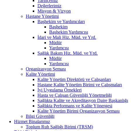
Tarihçemiz
Değerlerimiz
Misyon & Vizyon
Hastane Yönetimi
Başhekim ve Yardımcıları
Başhekim
Başhekim Yardımcısı
İdari ve Mali Hiz. Müd. ve Yrd.
Müdür
Yardımcısı
Sağlık Bakım Hiz. Müd. ve Yrd.
Müdür
Yardımcısı
Organizasyon Şeması
Kalite Yönetimi
Kalite Yönetim Direktörü ve Çalışanları
Hastane Kalite Yönetim Birimi ve Çalışmaları
İyi Uygulama Örnekleri
Hasta ve Çalışan Güvenliği Yönetmeliği
Sağlıkta Kalite ve Akreditasyon Daire Başkanlığı
Sağlıkta Performans ve Kalite Yönergesi
Kalite Yönetim Birimi Organizasyon Şeması
Bilgi Güvenliği
Hizmet Binalarımız
Toplum Ruh Sağlığı Birimi (TRSM)