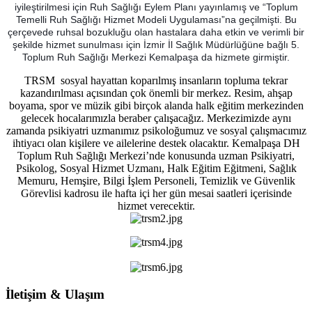
iyileştirilmesi için Ruh Sağlığı Eylem Planı yayınlamış ve “Toplum
Temelli Ruh Sağlığı Hizmet Modeli Uygulaması”na geçilmişti. Bu
çerçevede ruhsal bozukluğu olan hastalara daha etkin ve verimli bir
şekilde hizmet sunulması için İzmir İl Sağlık Müdürlüğüne bağlı 5.
Toplum Ruh Sağlığı Merkezi Kemalpaşa da hizmete girmiştir.
TRSM sosyal hayattan koparılmış insanların topluma tekrar
kazandırılması açısından çok önemli bir merkez. Resim, ahşap
boyama, spor ve müzik gibi birçok alanda halk eğitim merkezinden
gelecek hocalarımızla beraber çalışacağız. Merkezimizde aynı
zamanda psikiyatri uzmanımız psikoloğumuz ve sosyal çalışmacımız
ihtiyacı olan kişilere ve ailelerine destek olacaktır. Kemalpaşa DH
Toplum Ruh Sağlığı Merkezi’nde konusunda uzman Psikiyatri,
Psikolog, Sosyal Hizmet Uzmanı, Halk Eğitim Eğitmeni, Sağlık
Memuru, Hemşire, Bilgi İşlem Personeli, Temizlik ve Güvenlik
Görevlisi kadrosu ile hafta içi her gün mesai saatleri içerisinde
hizmet verecektir.
İletişim & Ulaşım