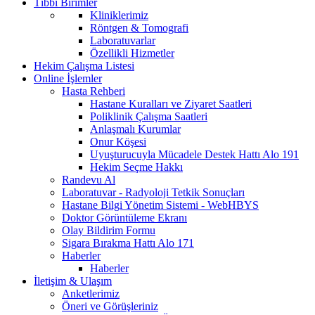
Tıbbi Birimler
Kliniklerimiz
Röntgen & Tomografi
Laboratuvarlar
Özellikli Hizmetler
Hekim Çalışma Listesi
Online İşlemler
Hasta Rehberi
Hastane Kuralları ve Ziyaret Saatleri
Poliklinik Çalışma Saatleri
Anlaşmalı Kurumlar
Onur Köşesi
Uyuşturucuyla Mücadele Destek Hattı Alo 191
Hekim Seçme Hakkı
Randevu Al
Laboratuvar - Radyoloji Tetkik Sonuçları
Hastane Bilgi Yönetim Sistemi - WebHBYS
Doktor Görüntüleme Ekranı
Olay Bildirim Formu
Sigara Bırakma Hattı Alo 171
Haberler
Haberler
İletişim & Ulaşım
Anketlerimiz
Öneri ve Görüşleriniz