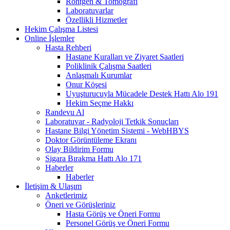
Röntgen & Tomografi
Laboratuvarlar
Özellikli Hizmetler
Hekim Çalışma Listesi
Online İşlemler
Hasta Rehberi
Hastane Kuralları ve Ziyaret Saatleri
Poliklinik Çalışma Saatleri
Anlaşmalı Kurumlar
Onur Köşesi
Uyuşturucuyla Mücadele Destek Hattı Alo 191
Hekim Seçme Hakkı
Randevu Al
Laboratuvar - Radyoloji Tetkik Sonuçları
Hastane Bilgi Yönetim Sistemi - WebHBYS
Doktor Görüntüleme Ekranı
Olay Bildirim Formu
Sigara Bırakma Hattı Alo 171
Haberler
Haberler
İletişim & Ulaşım
Anketlerimiz
Öneri ve Görüşleriniz
Hasta Görüş ve Öneri Formu
Personel Görüş ve Öneri Formu