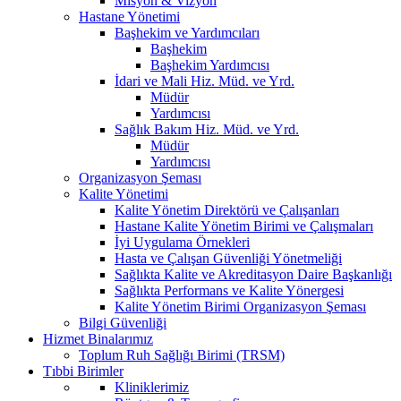
Misyon & Vizyon
Hastane Yönetimi
Başhekim ve Yardımcıları
Başhekim
Başhekim Yardımcısı
İdari ve Mali Hiz. Müd. ve Yrd.
Müdür
Yardımcısı
Sağlık Bakım Hiz. Müd. ve Yrd.
Müdür
Yardımcısı
Organizasyon Şeması
Kalite Yönetimi
Kalite Yönetim Direktörü ve Çalışanları
Hastane Kalite Yönetim Birimi ve Çalışmaları
İyi Uygulama Örnekleri
Hasta ve Çalışan Güvenliği Yönetmeliği
Sağlıkta Kalite ve Akreditasyon Daire Başkanlığı
Sağlıkta Performans ve Kalite Yönergesi
Kalite Yönetim Birimi Organizasyon Şeması
Bilgi Güvenliği
Hizmet Binalarımız
Toplum Ruh Sağlığı Birimi (TRSM)
Tıbbi Birimler
Kliniklerimiz