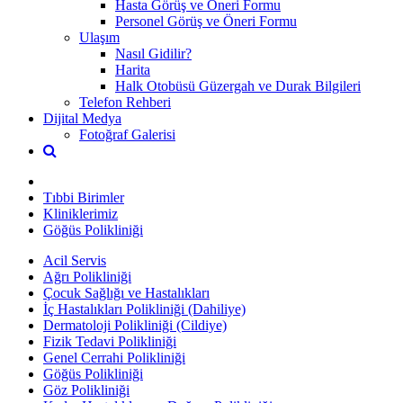
Hasta Görüş ve Öneri Formu
Personel Görüş ve Öneri Formu
Ulaşım
Nasıl Gidilir?
Harita
Halk Otobüsü Güzergah ve Durak Bilgileri
Telefon Rehberi
Dijital Medya
Fotoğraf Galerisi
Tıbbi Birimler
Kliniklerimiz
Göğüs Polikliniği
Acil Servis
Ağrı Polikliniği
Çocuk Sağlığı ve Hastalıkları
İç Hastalıkları Polikliniği (Dahiliye)
Dermatoloji Polikliniği (Cildiye)
Fizik Tedavi Polikliniği
Genel Cerrahi Polikliniği
Göğüs Polikliniği
Göz Polikliniği