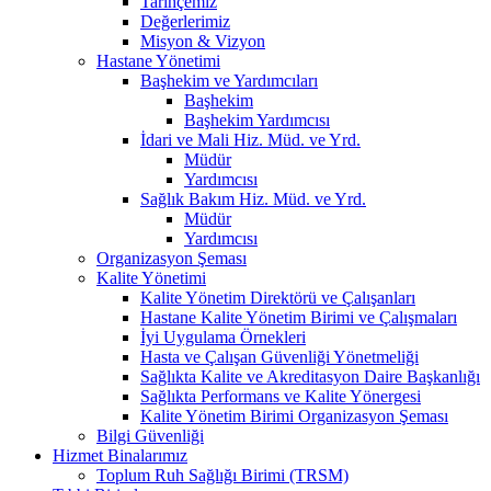
Tarihçemiz
Değerlerimiz
Misyon & Vizyon
Hastane Yönetimi
Başhekim ve Yardımcıları
Başhekim
Başhekim Yardımcısı
İdari ve Mali Hiz. Müd. ve Yrd.
Müdür
Yardımcısı
Sağlık Bakım Hiz. Müd. ve Yrd.
Müdür
Yardımcısı
Organizasyon Şeması
Kalite Yönetimi
Kalite Yönetim Direktörü ve Çalışanları
Hastane Kalite Yönetim Birimi ve Çalışmaları
İyi Uygulama Örnekleri
Hasta ve Çalışan Güvenliği Yönetmeliği
Sağlıkta Kalite ve Akreditasyon Daire Başkanlığı
Sağlıkta Performans ve Kalite Yönergesi
Kalite Yönetim Birimi Organizasyon Şeması
Bilgi Güvenliği
Hizmet Binalarımız
Toplum Ruh Sağlığı Birimi (TRSM)