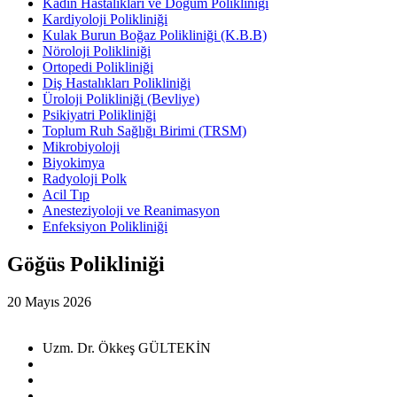
Kadın Hastalıkları ve Doğum Polikliniği
Kardiyoloji Polikliniği
Kulak Burun Boğaz Polikliniği (K.B.B)
Nöroloji Polikliniği
Ortopedi Polikliniği
Diş Hastalıkları Polikliniği
Üroloji Polikliniği (Bevliye)
Psikiyatri Polikliniği
Toplum Ruh Sağlığı Birimi (TRSM)
Mikrobiyoloji
Biyokimya
Radyoloji Polk
Acil Tıp
Anesteziyoloji ve Reanimasyon
Enfeksiyon Polikliniği
Göğüs Polikliniği
20 Mayıs 2026
Uzm. Dr. Ökkeş GÜLTEKİN