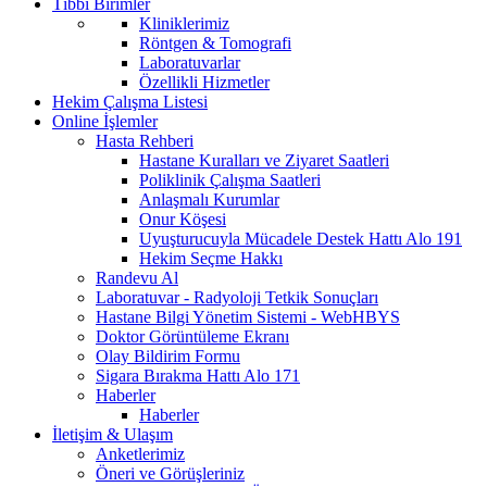
Tıbbi Birimler
Kliniklerimiz
Röntgen & Tomografi
Laboratuvarlar
Özellikli Hizmetler
Hekim Çalışma Listesi
Online İşlemler
Hasta Rehberi
Hastane Kuralları ve Ziyaret Saatleri
Poliklinik Çalışma Saatleri
Anlaşmalı Kurumlar
Onur Köşesi
Uyuşturucuyla Mücadele Destek Hattı Alo 191
Hekim Seçme Hakkı
Randevu Al
Laboratuvar - Radyoloji Tetkik Sonuçları
Hastane Bilgi Yönetim Sistemi - WebHBYS
Doktor Görüntüleme Ekranı
Olay Bildirim Formu
Sigara Bırakma Hattı Alo 171
Haberler
Haberler
İletişim & Ulaşım
Anketlerimiz
Öneri ve Görüşleriniz