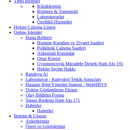
Tıbbi Birimler
Kliniklerimiz
Röntgen & Tomografi
Laboratuvarlar
Özellikli Hizmetler
Hekim Çalışma Listesi
Online İşlemler
Hasta Rehberi
Hastane Kuralları ve Ziyaret Saatleri
Poliklinik Çalışma Saatleri
Anlaşmalı Kurumlar
Onur Köşesi
Uyuşturucuyla Mücadele Destek Hattı Alo 191
Hekim Seçme Hakkı
Randevu Al
Laboratuvar - Radyoloji Tetkik Sonuçları
Hastane Bilgi Yönetim Sistemi - WebHBYS
Doktor Görüntüleme Ekranı
Olay Bildirim Formu
Sigara Bırakma Hattı Alo 171
Haberler
Haberler
İletişim & Ulaşım
Anketlerimiz
Öneri ve Görüşleriniz