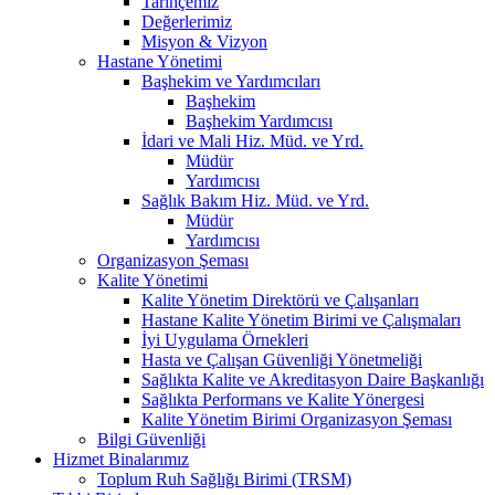
Tarihçemiz
Değerlerimiz
Misyon & Vizyon
Hastane Yönetimi
Başhekim ve Yardımcıları
Başhekim
Başhekim Yardımcısı
İdari ve Mali Hiz. Müd. ve Yrd.
Müdür
Yardımcısı
Sağlık Bakım Hiz. Müd. ve Yrd.
Müdür
Yardımcısı
Organizasyon Şeması
Kalite Yönetimi
Kalite Yönetim Direktörü ve Çalışanları
Hastane Kalite Yönetim Birimi ve Çalışmaları
İyi Uygulama Örnekleri
Hasta ve Çalışan Güvenliği Yönetmeliği
Sağlıkta Kalite ve Akreditasyon Daire Başkanlığı
Sağlıkta Performans ve Kalite Yönergesi
Kalite Yönetim Birimi Organizasyon Şeması
Bilgi Güvenliği
Hizmet Binalarımız
Toplum Ruh Sağlığı Birimi (TRSM)