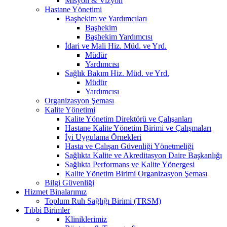
Misyon & Vizyon
Hastane Yönetimi
Başhekim ve Yardımcıları
Başhekim
Başhekim Yardımcısı
İdari ve Mali Hiz. Müd. ve Yrd.
Müdür
Yardımcısı
Sağlık Bakım Hiz. Müd. ve Yrd.
Müdür
Yardımcısı
Organizasyon Şeması
Kalite Yönetimi
Kalite Yönetim Direktörü ve Çalışanları
Hastane Kalite Yönetim Birimi ve Çalışmaları
İyi Uygulama Örnekleri
Hasta ve Çalışan Güvenliği Yönetmeliği
Sağlıkta Kalite ve Akreditasyon Daire Başkanlığı
Sağlıkta Performans ve Kalite Yönergesi
Kalite Yönetim Birimi Organizasyon Şeması
Bilgi Güvenliği
Hizmet Binalarımız
Toplum Ruh Sağlığı Birimi (TRSM)
Tıbbi Birimler
Kliniklerimiz