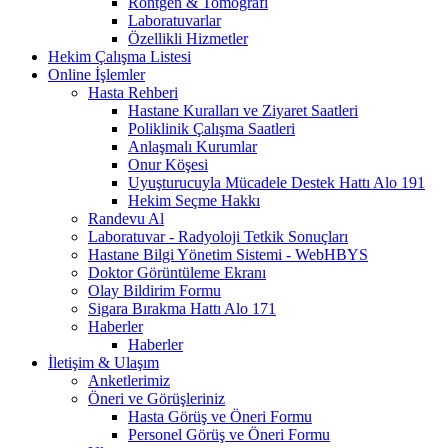
Röntgen & Tomografi
Laboratuvarlar
Özellikli Hizmetler
Hekim Çalışma Listesi
Online İşlemler
Hasta Rehberi
Hastane Kuralları ve Ziyaret Saatleri
Poliklinik Çalışma Saatleri
Anlaşmalı Kurumlar
Onur Köşesi
Uyuşturucuyla Mücadele Destek Hattı Alo 191
Hekim Seçme Hakkı
Randevu Al
Laboratuvar - Radyoloji Tetkik Sonuçları
Hastane Bilgi Yönetim Sistemi - WebHBYS
Doktor Görüntüleme Ekranı
Olay Bildirim Formu
Sigara Bırakma Hattı Alo 171
Haberler
Haberler
İletişim & Ulaşım
Anketlerimiz
Öneri ve Görüşleriniz
Hasta Görüş ve Öneri Formu
Personel Görüş ve Öneri Formu