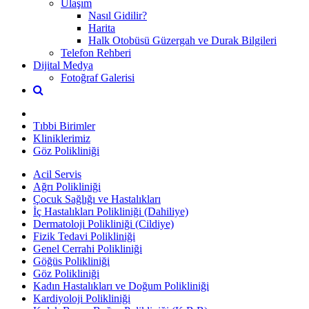
Ulaşım
Nasıl Gidilir?
Harita
Halk Otobüsü Güzergah ve Durak Bilgileri
Telefon Rehberi
Dijital Medya
Fotoğraf Galerisi
Tıbbi Birimler
Kliniklerimiz
Göz Polikliniği
Acil Servis
Ağrı Polikliniği
Çocuk Sağlığı ve Hastalıkları
İç Hastalıkları Polikliniği (Dahiliye)
Dermatoloji Polikliniği (Cildiye)
Fizik Tedavi Polikliniği
Genel Cerrahi Polikliniği
Göğüs Polikliniği
Göz Polikliniği
Kadın Hastalıkları ve Doğum Polikliniği
Kardiyoloji Polikliniği