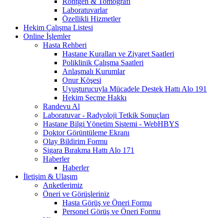
Röntgen & Tomografi
Laboratuvarlar
Özellikli Hizmetler
Hekim Çalışma Listesi
Online İşlemler
Hasta Rehberi
Hastane Kuralları ve Ziyaret Saatleri
Poliklinik Çalışma Saatleri
Anlaşmalı Kurumlar
Onur Köşesi
Uyuşturucuyla Mücadele Destek Hattı Alo 191
Hekim Seçme Hakkı
Randevu Al
Laboratuvar - Radyoloji Tetkik Sonuçları
Hastane Bilgi Yönetim Sistemi - WebHBYS
Doktor Görüntüleme Ekranı
Olay Bildirim Formu
Sigara Bırakma Hattı Alo 171
Haberler
Haberler
İletişim & Ulaşım
Anketlerimiz
Öneri ve Görüşleriniz
Hasta Görüş ve Öneri Formu
Personel Görüş ve Öneri Formu