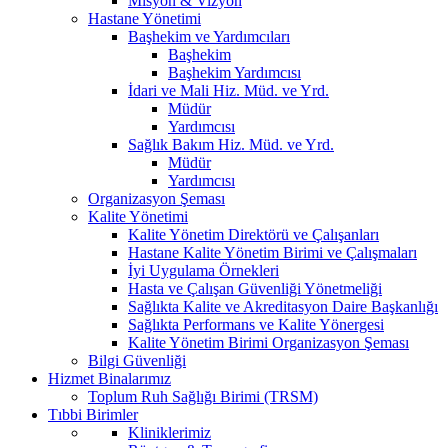
Misyon & Vizyon
Hastane Yönetimi
Başhekim ve Yardımcıları
Başhekim
Başhekim Yardımcısı
İdari ve Mali Hiz. Müd. ve Yrd.
Müdür
Yardımcısı
Sağlık Bakım Hiz. Müd. ve Yrd.
Müdür
Yardımcısı
Organizasyon Şeması
Kalite Yönetimi
Kalite Yönetim Direktörü ve Çalışanları
Hastane Kalite Yönetim Birimi ve Çalışmaları
İyi Uygulama Örnekleri
Hasta ve Çalışan Güvenliği Yönetmeliği
Sağlıkta Kalite ve Akreditasyon Daire Başkanlığı
Sağlıkta Performans ve Kalite Yönergesi
Kalite Yönetim Birimi Organizasyon Şeması
Bilgi Güvenliği
Hizmet Binalarımız
Toplum Ruh Sağlığı Birimi (TRSM)
Tıbbi Birimler
Kliniklerimiz