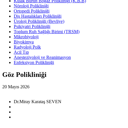
Kulak Burun Boğaz Polikliniği (K.B.B)
Nöroloji Polikliniği
Ortopedi Polikliniği
Diş Hastalıkları Polikliniği
Üroloji Polikliniği (Bevliye)
Psikiyatri Polikliniği
Toplum Ruh Sağlığı Birimi (TRSM)
Mikrobiyoloji
Biyokimya
Radyoloji Polk
Acil Tıp
Anesteziyoloji ve Reanimasyon
Enfeksiyon Polikliniği
Göz Polikliniği
20 Mayıs 2026
Dr.Miray Karataş SEVEN