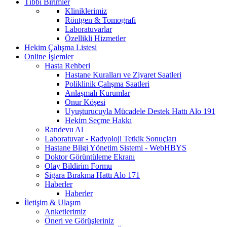
Tıbbi Birimler
Kliniklerimiz
Röntgen & Tomografi
Laboratuvarlar
Özellikli Hizmetler
Hekim Çalışma Listesi
Online İşlemler
Hasta Rehberi
Hastane Kuralları ve Ziyaret Saatleri
Poliklinik Çalışma Saatleri
Anlaşmalı Kurumlar
Onur Köşesi
Uyuşturucuyla Mücadele Destek Hattı Alo 191
Hekim Seçme Hakkı
Randevu Al
Laboratuvar - Radyoloji Tetkik Sonuçları
Hastane Bilgi Yönetim Sistemi - WebHBYS
Doktor Görüntüleme Ekranı
Olay Bildirim Formu
Sigara Bırakma Hattı Alo 171
Haberler
Haberler
İletişim & Ulaşım
Anketlerimiz
Öneri ve Görüşleriniz