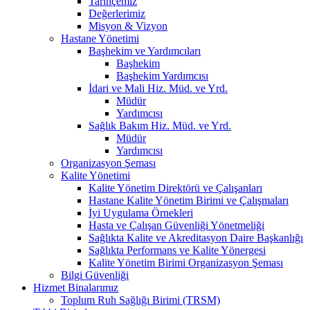
Tarihçemiz
Değerlerimiz
Misyon & Vizyon
Hastane Yönetimi
Başhekim ve Yardımcıları
Başhekim
Başhekim Yardımcısı
İdari ve Mali Hiz. Müd. ve Yrd.
Müdür
Yardımcısı
Sağlık Bakım Hiz. Müd. ve Yrd.
Müdür
Yardımcısı
Organizasyon Şeması
Kalite Yönetimi
Kalite Yönetim Direktörü ve Çalışanları
Hastane Kalite Yönetim Birimi ve Çalışmaları
İyi Uygulama Örnekleri
Hasta ve Çalışan Güvenliği Yönetmeliği
Sağlıkta Kalite ve Akreditasyon Daire Başkanlığı
Sağlıkta Performans ve Kalite Yönergesi
Kalite Yönetim Birimi Organizasyon Şeması
Bilgi Güvenliği
Hizmet Binalarımız
Toplum Ruh Sağlığı Birimi (TRSM)